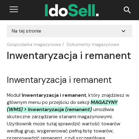
search
expand_more
Na tej stronie
Gospodarka magazynowa
/
Dokumenty magazynowe
Inwentaryzacja i remanent
Inwentaryzacja i remanent
Moduł
Inwentaryzacja i remanent
, który znajdziesz w
głównym menu po przejściu do sekcji
MAGAZYNY
(WMS) > Inwentaryzacja (remanent)
umożliwia
skuteczne zarządzanie stanami magazynowymi.
Użytkownik może tutaj sprawdzić wartość towarów
według grup, wygenerować pełną listę towarów,
przeprowadzić remanent, czyli szczegółową